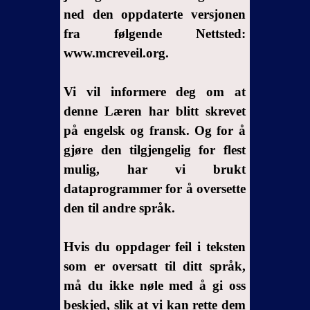
er falsk
ned den oppdaterte versjonen
11-
fra følgende Nettsted:
Demoner
www.mcreveil.org.
har
kunsten
Vi vil informere deg om at
å vri
betydningen
denne Læren har blitt skrevet
av Guds
på engelsk og fransk. Og for å
ord
gjøre den tilgjengelig for flest
12-
mulig, har vi brukt
Begrepet
dataprogrammer for å oversette
enkel
den til andre språk.
repetisjonav
budet
Hvis du oppdager feil i teksten
ifølge
demonene
som er oversatt til ditt språk,
må du ikke nøle med å gi oss
13-
beskjed, slik at vi kan rette dem
Apostlenes