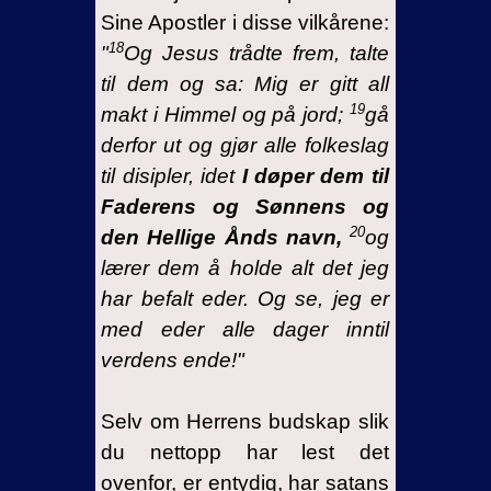
smartere
Sine Apostler i disse vilkårene:
enn
18
"
Og Jesus trådte frem, talte
Jesus
til dem og sa: Mig er gitt all
18- Et
19
makt i Himmel og på jord;
gå
spørsmål
derfor ut og gjør alle folkeslag
om sunn
til disipler, idet
I døper dem til
fornuft
Faderens og Sønnens og
19-
20
den Hellige Ånds navn,
og
Vitnesbyrd
lærer dem å holde alt det jeg
20-
har befalt eder. Og se, jeg er
Advarsler
med eder alle dager inntil
21-
verdens ende!"
Konklusjon
Invitasjon
Selv om Herrens budskap slik
du nettopp har lest det
ovenfor, er entydig, har satans