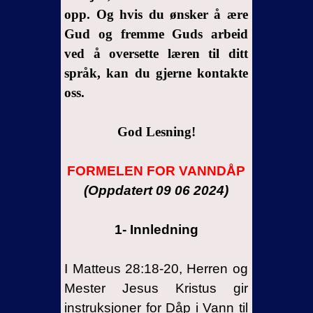
Gjerninger
opp. Og hvis du ønsker å ære
18:24-28
Gud og fremme Guds arbeid
og
ved å oversette læren til ditt
Apostlenes
språk, kan du gjerne kontakte
Gjerninger
oss.
19:1-7
14- I mitt
God Lesning!
navn
15- Andre
FORMELEN FOR VANNDÅP
oppløftende
(Oppdatert 09 06 2024)
passasjer
16-
1- Innledning
Åpenbaring
17-
I Matteus 28:18-20, Herren og
Trollmenn
Mester Jesus Kristus gir
mener de
instruksjoner for Dåp i Vann til
er