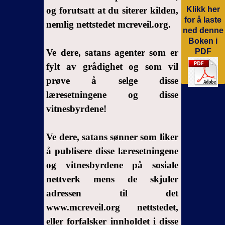
og forutsatt at du siterer kilden,
Klikk her
Analyse
for å laste
av
nemlig nettstedet mcreveil.org.
ned denne
demonenes
Boken i
resonnementer
Ve dere, satans agenter som er
PDF
5-
fylt av grådighet og som vil
Konsekvensene
prøve å selge disse
av
læresetningene og disse
demoners
vitnesbyrdene!
resonnement
6-
Ve dere, satans sønner som liker
Undersøkelse
å publisere disse læresetningene
av noen
og vitnesbyrdene på sosiale
bibelske
passasjer
nettverk mens de skjuler
adressen til det
7- Andre
www.mcreveil.org nettstedet,
konsekvenser
av
eller forfalsker innholdet i disse