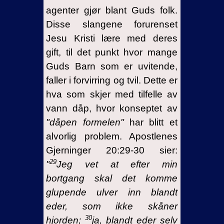
agenter gjør blant Guds folk.
Disse slangene forurenset
Jesu Kristi lære med deres
gift, til det punkt hvor mange
Guds Barn som er uvitende,
faller i forvirring og tvil. Dette er
hva som skjer med tilfelle av
vann dåp, hvor konseptet av
"dåpen formelen"
har blitt et
alvorlig problem. Apostlenes
Gjerninger 20:29-30 sier:
29
"
Jeg vet at efter min
bortgang skal det komme
glupende ulver inn blandt
eder, som ikke skåner
30
hjorden;
ja, blandt eder selv