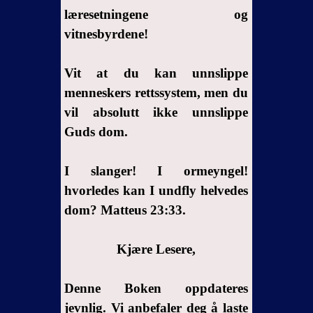
demoners
læresetningene og
resonnement
vitnesbyrdene!
8- Disse
demonene
Vit at du kan unnslippe
contest
menneskers rettssystem, men du
guds
vil absolutt ikke unnslippe
autoritet
Guds dom.
9- Hva
Bibelen
I slanger! I ormeyngel!
sier om
hvorledes kan I undfly helvedes
døperen
Johannes
dom? Matteus 23:33.
10- Disse
demoner
Kjære Lesere,
demonstrere
at
Denne Boken oppdateres
Bibelen
jevnlig. Vi anbefaler deg å laste