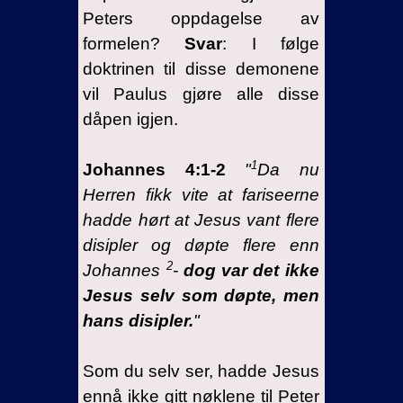
Peters oppdagelse av
formelen?
Svar
: I følge
doktrinen til disse demonene
vil Paulus gjøre alle disse
dåpen igjen.
1
Johannes 4:1-2
"
Da nu
Herren fikk vite at fariseerne
hadde hørt at Jesus vant flere
disipler og døpte flere enn
2
Johannes
-
dog var det ikke
Jesus selv som døpte, men
hans disipler.
"
Som du selv ser, hadde Jesus
ennå ikke gitt nøklene til Peter