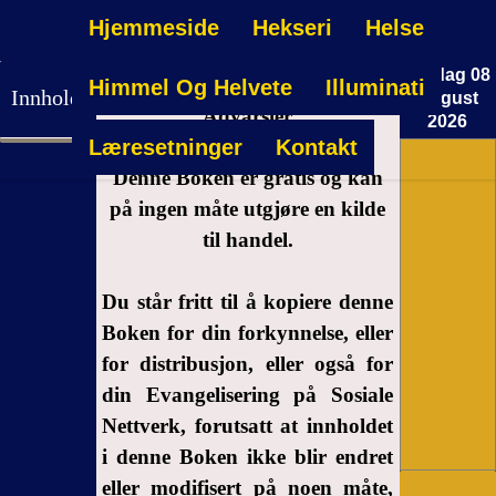
Hjemmeside
Hekseri
Helse
Lørdag 08
Himmel Og Helvete
Illuminati
Innholdsfortegnelse
August
Advarsler
2026
Læresetninger
Kontakt
16:36:09
Advarsler
Denne Boken er gratis og kan
1-
på ingen måte utgjøre en kilde
Innledning
til handel.
2- I hvis
navn skal
Du står fritt til å kopiere denne
vanndåp
Boken for din forkynnelse, eller
gjøres?
for distribusjon, eller også for
3-
din Evangelisering på Sosiale
Diskursen
Nettverk, forutsatt at innholdet
av
i denne Boken ikke blir endret
demoner
eller modifisert på noen måte,
4-