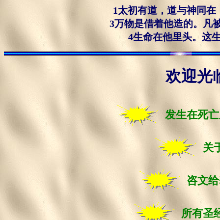
1太初有道，道与神同在
3万物是借着他造的。凡
4生命在他里头。这生命
欢迎光临 m
发生在死亡
关
咨文给
所有圣