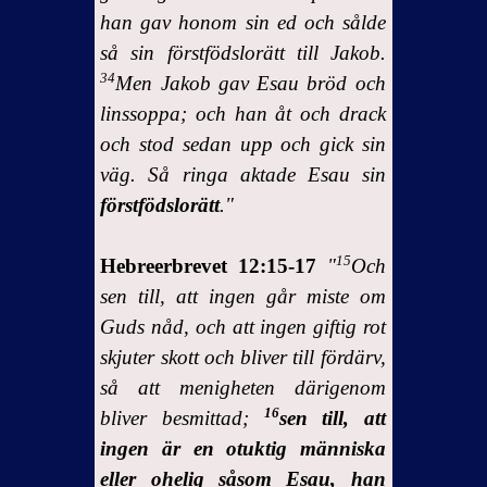
han gav honom sin ed och sålde
så sin förstfödslorätt till Jakob.
34
Men Jakob gav Esau bröd och
linssoppa; och han åt och drack
och stod sedan upp och gick sin
väg. Så ringa aktade Esau sin
förstfödslorätt
."
15
Hebreerbrevet 12:15-17
"
Och
sen till, att ingen går miste om
Guds nåd, och att ingen giftig rot
skjuter skott och bliver till fördärv,
så att menigheten därigenom
16
bliver besmittad;
sen till, att
ingen är en otuktig människa
eller ohelig såsom Esau, han