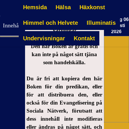
Hemsida
Hälsa
Häxkonst
Torsdag 06
Himmel och Helvete
Illuminatis
Innehållsförteckning
Augusti
Varningar
2026
Undervisningar
Kontakt
14:18:45
Varningar
Den här Boken är gratis och
1-
kan inte på något sätt tjäna
Inledning
som handelskälla.
2-
Meddelande
Du är fri att kopiera den här
till dem
Boken för din predikan, eller
som
för att distribuera den, eller
ställer
villkor
också för din Evangelisering på
för att
Sociala Nätverk, förutsatt att
göra
dess innehåll inte modifieras
Guds
eller ändras på något sätt, och