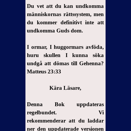
till dem
Du vet att du kan undkomma
som
människornas rättssystem, men
vägrar
du kommer definitivt inte att
att göra
undkomma Guds dom.
Guds
arbete
I ormar, I huggormars avföda,
6-
huru skullen I kunna söka
Meddelande
undgå att dömas till Gehenna?
till dem
som gör
Matteus 23:33
Guds
verk med
Kära Läsare,
glädje
7- Sista
Denna Bok uppdateras
varningen
regelbundet. Vi
Inbjudan
rekommenderar att du laddar
ner den uppdaterade versionen