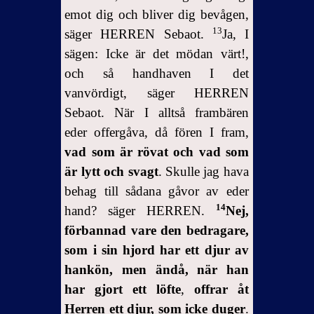
emot dig och bliver dig bevågen,
13
säger HERREN Sebaot.
Ja, I
sägen: Icke är det mödan värt!,
och så handhaven I det
vanvördigt, säger HERREN
Sebaot. När I alltså frambären
eder offergåva, då fören I fram,
vad som är rövat och vad som
är lytt och svagt
. Skulle jag hava
behag till sådana gåvor av eder
14
hand? säger HERREN.
Nej,
förbannad vare den bedragare,
som i sin hjord har ett djur av
hankön, men ändå, när han
har gjort ett löfte
,
offrar åt
Herren ett djur, som icke duger
.