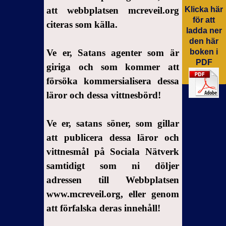
arbete
att webbplatsen mcreveil.org
Klicka här
3-
för att
citeras som källa.
Meddelande
ladda ner
den här
till dem
Ve er, Satans agenter som är
boken i
som
PDF
giriga och som kommer att
saboterar
Guds
försöka kommersialisera dessa
verk
läror och dessa vittnesbörd!
4-
Meddelande
Ve er, satans söner, som gillar
till dem
att publicera dessa läror och
som inte
vittnesmål på Sociala Nätverk
är
samtidigt som ni döljer
motiverade
adressen till Webbplatsen
för Guds
verk
www.mcreveil.org, eller genom
att förfalska deras innehåll!
5-
Meddelande