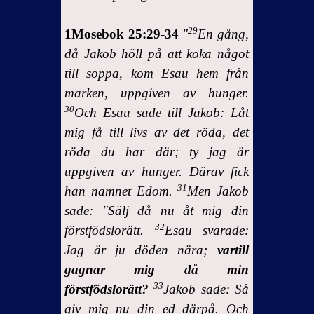
29
1Mosebok 25:29-34
"
En gång,
då Jakob höll på att koka något
till soppa, kom Esau hem från
marken, uppgiven av hunger.
30
Och Esau sade till Jakob: Låt
mig få till livs av det röda, det
röda du har där; ty jag är
uppgiven av hunger. Därav fick
31
han namnet Edom.
Men Jakob
sade: "Sälj då nu åt mig din
32
förstfödslorätt.
Esau svarade:
Jag är ju döden nära;
vartill
gagnar mig då min
33
förstfödslorätt?
Jakob sade: Så
giv mig nu din ed därpå. Och