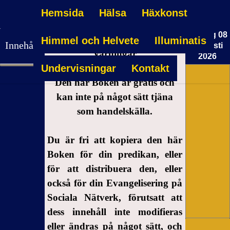
Hemsida
Hälsa
Häxkonst
Lördag 08
Himmel och Helvete
Illuminatis
Innehållsförteckning
Augusti
Varningar
2026
Undervisningar
Kontakt
22:04:28
Varningar
Den här Boken är gratis och
Vad
kan inte på något sätt tjäna
Händer
som handelskälla.
Efter
Döden?
Du är fri att kopiera den här
Inbjudan
Boken för din predikan, eller
för att distribuera den, eller
också för din Evangelisering på
Sociala Nätverk, förutsatt att
dess innehåll inte modifieras
eller ändras på något sätt, och