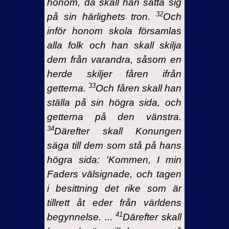
honom, då skall han sätta sig
32
på sin härlighets tron.
Och
inför honom skola församlas
alla folk och han skall skilja
dem från varandra, såsom en
herde skiljer fåren ifrån
33
getterna.
Och fåren skall han
ställa på sin högra sida, och
getterna på den vänstra.
34
Därefter skall Konungen
säga till dem som stå på hans
högra sida: 'Kommen, I min
Faders välsignade, och tagen
i besittning det rike som är
tillrett åt eder från världens
41
begynnelse. ...
Därefter skall