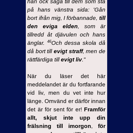
han ock säga till dem som stå
på hans vänstra sida: 'Gån
bort ifrån mig, I förbannade,
till
den eviga elden
, som är
tillredd åt djävulen och hans
46
änglar.
Och dessa skola då
då bort till
evigt straff
, men de
rättfärdiga till
evigt liv
."
När du läser det här
meddelandet är du fortfarande
vid liv, men du vet inte hur
länge. Omvänd er därför innan
det är för sent för er!
Framför
allt, skjut inte upp din
frälsning till imorgon
,
för