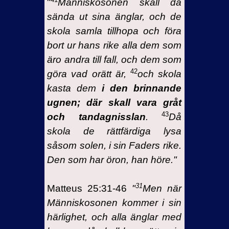
"
Människosonen skall då
sända ut sina änglar, och de
skola samla tillhopa och föra
bort ur hans rike alla dem som
äro andra till fall, och dem som
42
göra vad orätt är,
och skola
kasta dem
i den brinnande
ugnen; där skall vara gråt
43
och tandagnisslan
.
Då
skola de rättfärdiga lysa
såsom solen, i sin Faders rike.
Den som har öron, han höre.
"
31
Matteus 25:31-46
"
Men när
Människosonen kommer i sin
härlighet, och alla änglar med