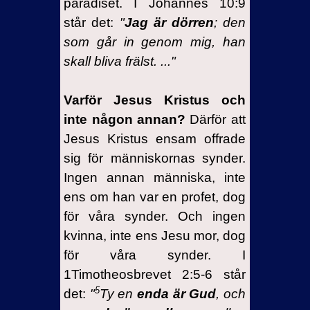
paradiset. I Johannes 10:9
står det:
"
Jag är dörren
; den
som går in genom mig, han
skall bliva frälst.
..."
Varför Jesus Kristus och
inte någon annan?
Därför att
Jesus Kristus ensam offrade
sig för människornas synder.
Ingen annan människa, inte
ens om han var en profet, dog
för våra synder. Och ingen
kvinna, inte ens Jesu mor, dog
för våra synder. I
1Timotheosbrevet 2:5-6 står
5
det:
"
Ty en
enda är Gud
, och