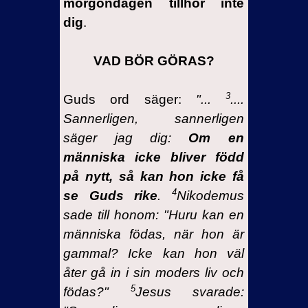
morgondagen tillhör inte
dig
.
VAD BÖR GÖRAS?
3
Guds ord säger:
"...
....
Sannerligen, sannerligen
säger jag dig:
Om en
människa icke bliver född
på nytt, så kan hon icke få
4
se Guds rike
.
Nikodemus
sade till honom: "Huru kan en
människa födas, när hon är
gammal?
Icke kan hon väl
åter gå in i sin moders liv och
5
födas?"
Jesus svarade: